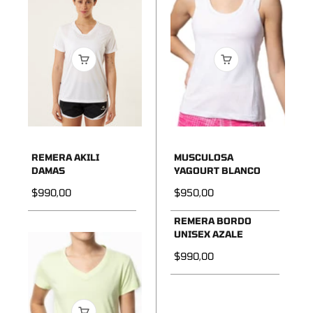
REMERA AKILI
MUSCULOSA
DAMAS
YAGOURT BLANCO
Precio de oferta
Precio de oferta
$990,00
$950,00
REMERA BORDO
UNISEX AZALE
Precio de oferta
$990,00