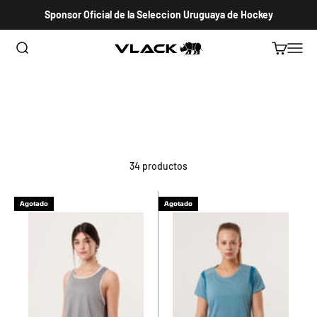
Ir al contenido
Sponsor Oficial de la Seleccion Uruguaya de Hockey
Abrir búsqueda
Abrir carri
Abrir 
VLACK HOCKEY URUGUAY
34 productos
Agotado
Agotado