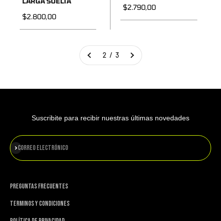
LARGA SUELTA
Precio de oferta
$2.790,00
Precio de oferta
$2.800,00
2 / 3
Suscribite para recibir nuestras últimas novedades
Suscribirse
Correo electrónico
PREGUNTAS FRECUENTES
TERMINOS Y CONDICIONES
POLÍTICA DE PRIVACIDAD