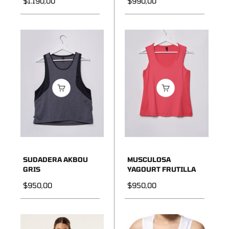
Precio de oferta
Precio de oferta
$1.190,00
$990,00
SUDADERA AKBOU
MUSCULOSA
GRIS
YAGOURT FRUTILLA
Precio de oferta
Precio de oferta
$950,00
$950,00