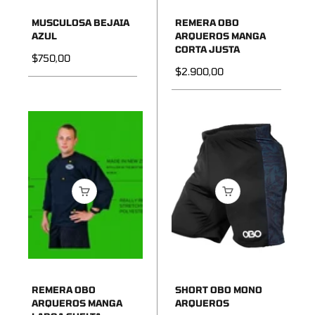
MUSCULOSA BEJAIA
REMERA OBO
AZUL
ARQUEROS MANGA
CORTA JUSTA
Precio de oferta
$750,00
Precio de oferta
$2.900,00
REMERA OBO
SHORT OBO MONO
ARQUEROS MANGA
ARQUEROS