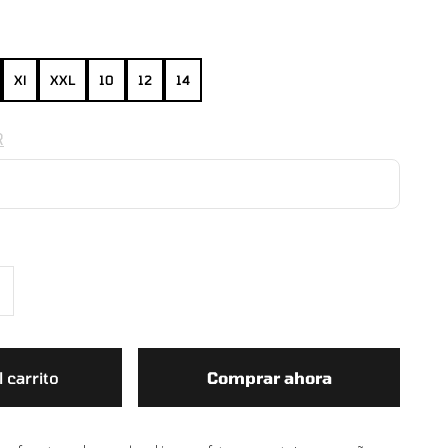
Xl
XXL
10
12
14
R
 carrito
Comprar ahora