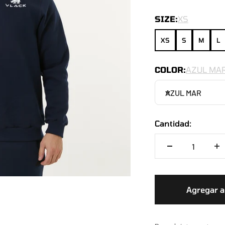
SIZE:
XS
XS
S
M
L
COLOR:
AZUL MA
AZUL MAR
Cantidad:
Agregar al