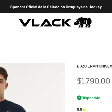
Sponsor Oficial de la Seleccion Uruguaya de Hockey
VLACK HOCKEY URUGUAY
BUZO ENAM UNISE
Precio de 
$1.790,00
Disponible
0.0