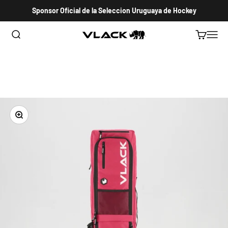
Ir al contenido
Sponsor Oficial de la Seleccion Uruguaya de Hockey
Abrir búsqueda
Abrir carri
Abrir 
VLACK HOCKEY URUGUAY
Zoom