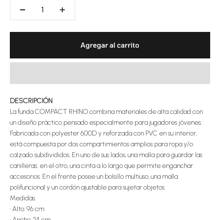
Agregar al carrito
DESCRIPCIÓN
La funda COMPACT RHINO combina materiales de alta calidad con
un diseño práctico pensado especialmente para jugadores jóvenes.
Fabricada con polyester 600D y reforzada con PVC en su interior,
está compuesta por dos compartimientos amplios para ropa y/o
calzado subdivididos. En uno de sus lados, una malla para guardar las
canilleras; en el otro, una cinta a lo largo que permite enganchar
accesorios. En el frente posee un bolsillo multiuso, una malla
polifuncional y un cordón ajustable para sujetar objetos.
Medidas:
•
Alto: 96 cm
•
Ancho: 24 cm