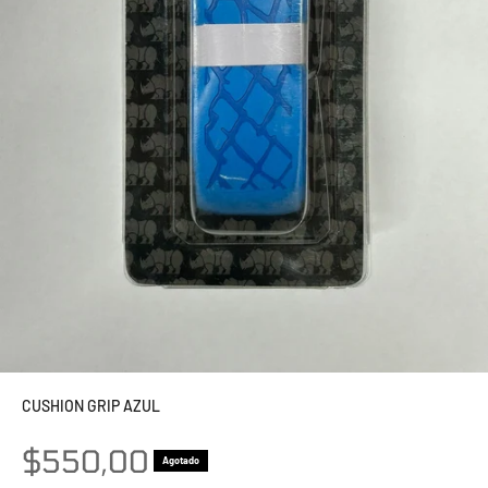
CUSHION GRIP AZUL
Precio de oferta
$550,00
Agotado