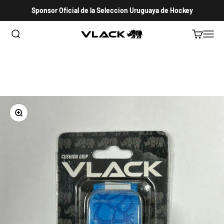
Ir al contenido
Sponsor Oficial de la Seleccion Uruguaya de Hockey
Abrir búsqueda
Abrir carri
Abrir 
VLACK HOCKEY URUGUAY
Zoom