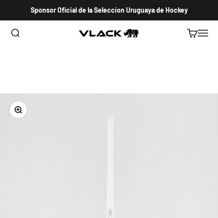
Ir al contenido
Sponsor Oficial de la Seleccion Uruguaya de Hockey
Abrir búsqueda
Abrir carri
Abrir 
VLACK HOCKEY URUGUAY
Zoom