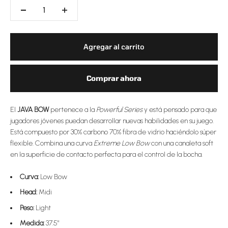
Agregar al carrito
Comprar ahora
El
JAVA BOW
pertenece a la
Powerful Series
y está pensado para que
jugadores jóvenes puedan desarrollar nuevas habilidades en su juego.
Está compuesto por 30% carbono 70% fibra de vidrio haciéndolo súper
flexible. Combina una curva
Extreme Low Bow
con una canaleta soft
en la superficie de contacto perfecta para el control de la bocha.
Curva:
Low Bow
Head:
Midi
Peso:
Light
Medida:
37.5"