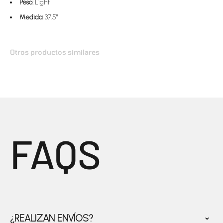
Peso:
Light
Medida:
37.5"
FAQS
¿REALIZAN ENVÍOS?