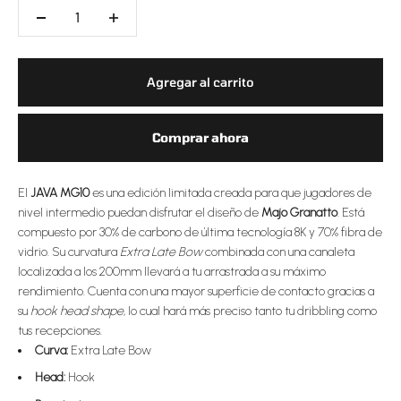
Agregar al carrito
Comprar ahora
El
JAVA MG10
es una edición limitada creada para que jugadores de
nivel intermedio puedan disfrutar el diseño de
Majo Granatto
. Está
compuesto por 30% de carbono de última tecnología 8K y 70% fibra de
vidrio. Su curvatura
Extra Late Bow
combinada con una canaleta
localizada a los 200mm llevará a tu arrastrada a su máximo
rendimiento. Cuenta con una mayor superficie de contacto gracias a
su
hook head shape
, lo cual hará más preciso tanto tu dribbling como
tus recepciones.
Curva:
Extra Late Bow
Head:
Hook