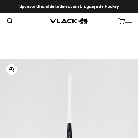
Ir al contenido
Sponsor Oficial de la Seleccion Uruguaya de Hockey
Abrir búsqueda
Abrir carri
Abrir 
VLACK HOCKEY URUGUAY
Zoom