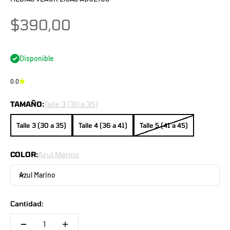
Precio de oferta
$390,00
Disponible
0.0
TAMAÑO:
Talle 3 (30 a 35)
Talle 3 (30 a 35)
Talle 4 (36 a 41)
Talle 5 (41 a 45)
COLOR:
Azul Marino
Azul Marino
Cantidad: