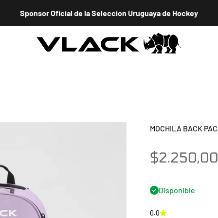
Sponsor Oficial de la Seleccion Uruguaya de Hockey
VLACK HOCKEY URUGUAY
MOCHILA BACK PAC
Precio de 
$2.250,0
Disponible
0.0