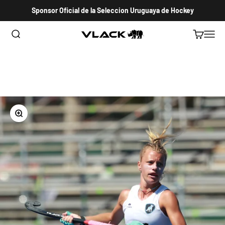
Ir al contenido
Sponsor Oficial de la Seleccion Uruguaya de Hockey
Abrir búsqueda
Abrir carri
Abrir 
VLACK HOCKEY URUGUAY
Zoom