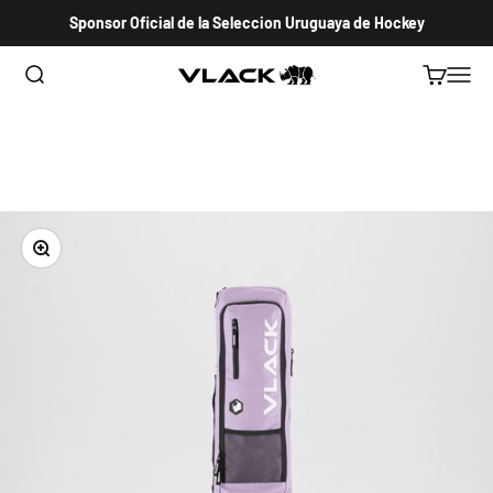
Ir al contenido
Sponsor Oficial de la Seleccion Uruguaya de Hockey
Abrir búsqueda
Abrir carri
Abrir 
VLACK HOCKEY URUGUAY
Zoom