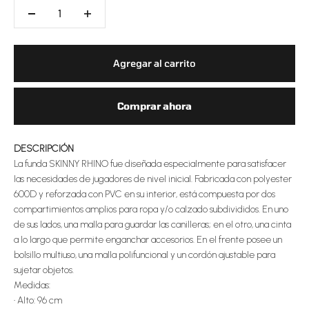
Agregar al carrito
Comprar ahora
DESCRIPCIÓN
La funda SKINNY RHINO fue diseñada especialmente para satisfacer
las necesidades de jugadores de nivel inicial. Fabricada con polyester
600D y reforzada con PVC en su interior, está compuesta por dos
compartimientos amplios para ropa y/o calzado subdivididos. En uno
de sus lados, una malla para guardar las canilleras; en el otro, una cinta
a lo largo que permite enganchar accesorios. En el frente posee un
bolsillo multiuso, una malla polifuncional y un cordón ajustable para
sujetar objetos.
Medidas:
•
Alto: 96 cm